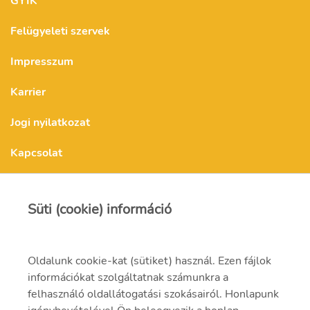
GYIK
Felügyeleti szervek
Impresszum
Karrier
Jogi nyilatkozat
Kapcsolat
Kapcsolat
Süti (cookie) információ
Oldalunk cookie-kat (sütiket) használ. Ezen fájlok
mvmonenergy@mvm.hu
információkat szolgáltatnak számunkra a
felhasználó oldallátogatási szokásairól. Honlapunk
1031 Budapest, Szentendrei út 207-209.