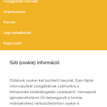
Felügyeleti szervek
Impresszum
Karrier
Jogi nyilatkozat
Kapcsolat
Kapcsolat
Süti (cookie) információ
Oldalunk cookie-kat (sütiket) használ. Ezen fájlok
mvmonenergy@mvm.hu
információkat szolgáltatnak számunkra a
felhasználó oldallátogatási szokásairól. Honlapunk
1031 Budapest, Szentendrei út 207-209.
igénybevételével Ön beleegyezik a honlap
+ 36 20 597 0000
működéséhez nélkülözhetetlen cookie-k