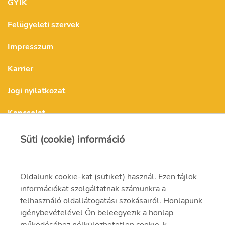
GYIK
Felügyeleti szervek
Impresszum
Karrier
Jogi nyilatkozat
Kapcsolat
Süti (cookie) információ
Kapcsolat
Oldalunk cookie-kat (sütiket) használ. Ezen fájlok
információkat szolgáltatnak számunkra a
mvmonenergy@mvm.hu
felhasználó oldallátogatási szokásairól. Honlapunk
igénybevételével Ön beleegyezik a honlap
1031 Budapest, Szentendrei út 207-209.