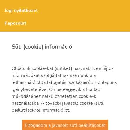
Jogi nyilatkozat
Kapcsolat
Kapcsolat
Süti (cookie) információ
Oldalunk cookie-kat (sütiket) használ. Ezen fájlok
mvmonenergy@mvm.hu
információkat szolgáltatnak számunkra a
felhasználó oldallátogatási szokásairól. Honlapunk
1031 Budapest, Szentendrei út 207-209.
igénybevételével Ön beleegyezik a honlap
+ 36 20 597 0000
működéséhez nélkülözhetetlen cookie-k
használatába. A további javasolt cookie (süti)
beállításokról információ
itt
.
Elfogadom a javasolt süti beállításokat