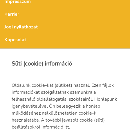
Impresszum
Karrier
Jogi nyilatkozat
Kapcsolat
Kapcsolat
Süti (cookie) információ
Oldalunk cookie-kat (sütiket) használ. Ezen fájlok
mvmonenergy@mvm.hu
információkat szolgáltatnak számunkra a
1031 Budapest, Szentendrei út 207-209.
felhasználó oldallátogatási szokásairól. Honlapunk
igénybevételével Ön beleegyezik a honlap
+ 36 20 597 0000
működéséhez nélkülözhetetlen cookie-k
használatába. A további javasolt cookie (süti)
beállításokról információ
itt
.