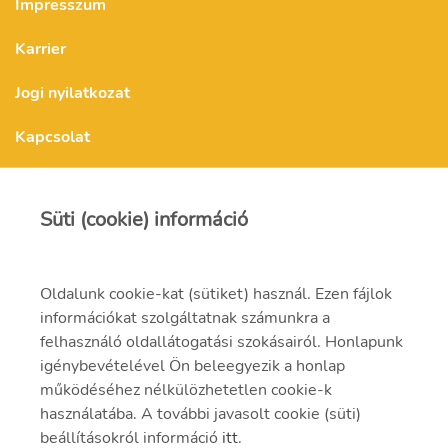
Impresszum
Karrier
Jogi nyilatkozat
Kapcsolat
Kapcsolat
Süti (cookie) információ
Oldalunk cookie-kat (sütiket) használ. Ezen fájlok
mvmonenergy@mvm.hu
információkat szolgáltatnak számunkra a
1031 Budapest, Szentendrei út 207-209.
felhasználó oldallátogatási szokásairól. Honlapunk
igénybevételével Ön beleegyezik a honlap
+ 36 20 597 0000
működéséhez nélkülözhetetlen cookie-k
használatába. A további javasolt cookie (süti)
beállításokról információ
itt
.