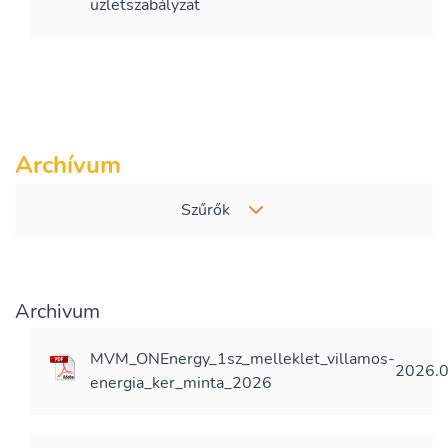
üzletszabályzat
Archívum
Szűrők
Archivum
MVM_ONEnergy_1sz_melleklet_villamos-
2026.0
energia_ker_minta_2026