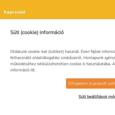
Kapcsolat
Süti (cookie) információ
mvmonenergy@mvm.hu
1031 Budapest, Szentendrei út 207-209.
Oldalunk cookie-kat (sütiket) használ. Ezen fájlok infor
+ 36 20 597 0000
felhasználó oldallátogatási szokásairól. Honlapunk igén
működéséhez nélkülözhetetlen cookie-k használatába. A to
információ
itt
.
Elfogadom a javasolt süti
© 2021 MVM Zrt
Süti beállítások mó