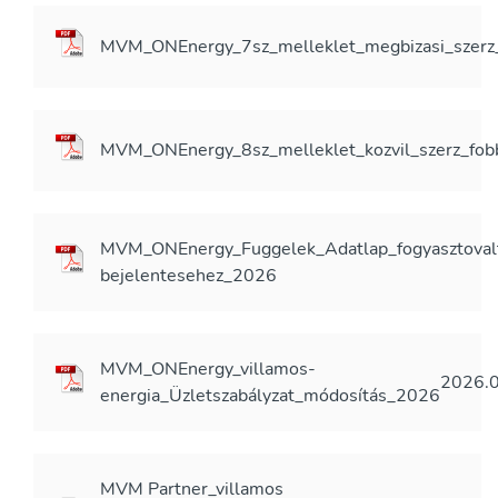
MVM_ONEnergy_7sz_melleklet_megbizasi_szer
MVM_ONEnergy_8sz_melleklet_kozvil_szerz_fobb
MVM_ONEnergy_Fuggelek_Adatlap_fogyasztoval
bejelentesehez_2026
MVM_ONEnergy_villamos-
2026.0
energia_Üzletszabályzat_módosítás_2026
MVM Partner_villamos