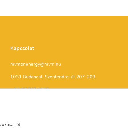
Kapcsolat
mvmonenergy@mvm.hu
1031 Budapest, Szentendrei út 207-209.
+ 36 20 597 0000
zokásairól.