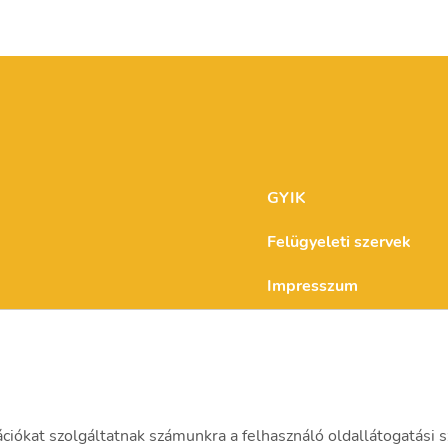
GYIK
Felügyeleti szervek
Impresszum
Karrier
Jogi nyilatkozat
Kapcsolat
ációkat szolgáltatnak számunkra a felhasználó oldallátogatási s