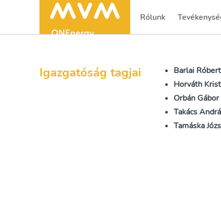
Rólunk
Tevékenysé
(current)
(current)
Igazgatóság tagjai
Barlai Róber
Horváth Krist
Orbán Gábor
Takács Andr
Tamáska Józs