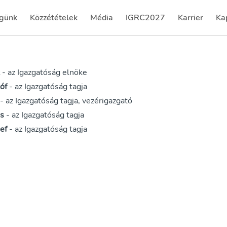
günk
Közzétételek
Média
IGRC2027
Karrier
Ka
(current)
(current)
(current)
(current)
(cu
t
- az Igazgatóság elnöke
óf
- az Igazgatóság tagja
- az Igazgatóság tagja, vezérigazgató
ás
- az Igazgatóság tagja
ef
- az Igazgatóság tagja