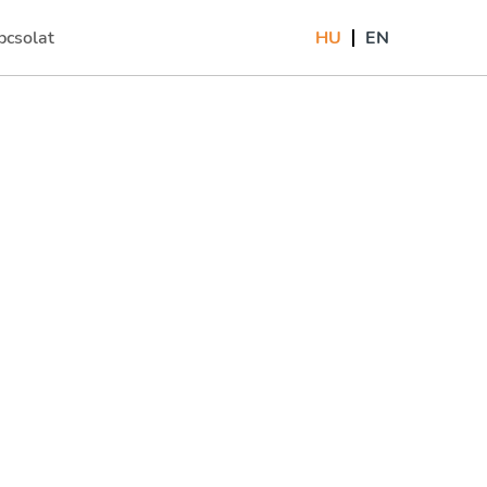
pcsolat
HU
EN
rrent)