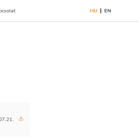
pcsolat
HU
EN
rrent)
07.21.