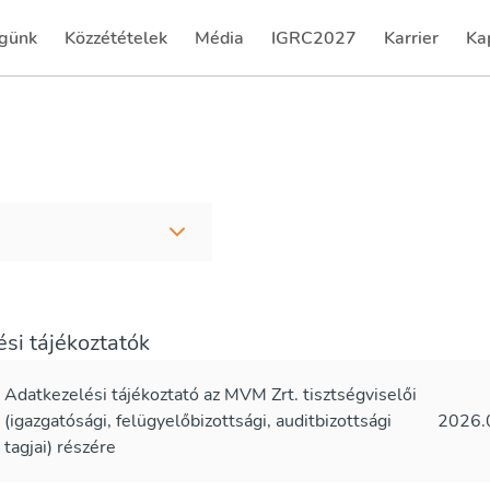
günk
Közzétételek
Média
IGRC2027
Karrier
Ka
(current)
(current)
(current)
(current)
(cu
si tájékoztatók
Adatkezelési tájékoztató az MVM Zrt. tisztségviselői
(igazgatósági, felügyelőbizottsági, auditbizottsági
2026.
tagjai) részére