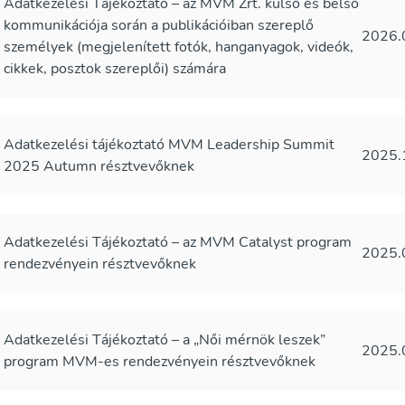
Adatkezelési Tájékoztató – az MVM Zrt. külső és belső
kommunikációja során a publikációiban szereplő
2026.
személyek (megjelenített fotók, hanganyagok, videók,
cikkek, posztok szereplői) számára
Adatkezelési tájékoztató MVM Leadership Summit
2025.
2025 Autumn résztvevőknek
Adatkezelési Tájékoztató – az MVM Catalyst program
2025.
rendezvényein résztvevőknek
Adatkezelési Tájékoztató – a „Női mérnök leszek”
2025.
program MVM-es rendezvényein résztvevőknek