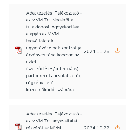
Adatkezelési Tájékoztató –
az MVM Zrt. részéről a
tulajdonosi joggyakorlása
alapján az MVM
tagvállalatok
ügyintézéseinek kontrollja
2024.11.28.
érvényesítése kapcsán az
üzleti
(szerződéses/potenciális)
partnereik kapcsolattartói,
cégképviselői,
közreműködői számára
Adatkezelési Tájékoztató -
az MVM Zrt. anyavállalat
részéről az MVM
2024.10.22.