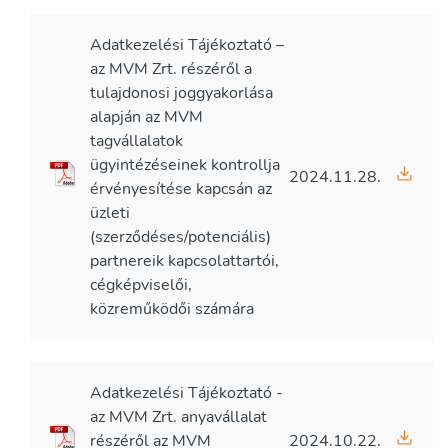
Adatkezelési Tájékoztató –
az MVM Zrt. részéről a
tulajdonosi joggyakorlása
alapján az MVM
tagvállalatok
ügyintézéseinek kontrollja
2024.11.28.
érvényesítése kapcsán az
üzleti
(szerződéses/potenciális)
partnereik kapcsolattartói,
cégképviselői,
közreműködői számára
Adatkezelési Tájékoztató -
az MVM Zrt. anyavállalat
részéről az MVM
2024.10.22.